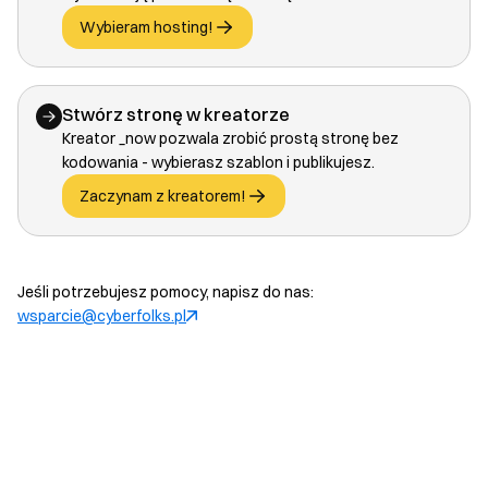
Wybieram hosting!
Stwórz stronę w kreatorze
Kreator _now pozwala zrobić prostą stronę bez
kodowania - wybierasz szablon i publikujesz.
Zaczynam z kreatorem!
Jeśli potrzebujesz pomocy, napisz do nas:
wsparcie@cyberfolks.pl