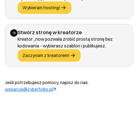
Wybieram hosting!
Stwórz stronę w kreatorze
Kreator _now pozwala zrobić prostą stronę bez
kodowania - wybierasz szablon i publikujesz.
Zaczynam z kreatorem!
Jeśli potrzebujesz pomocy, napisz do nas:
wsparcie@cyberfolks.pl