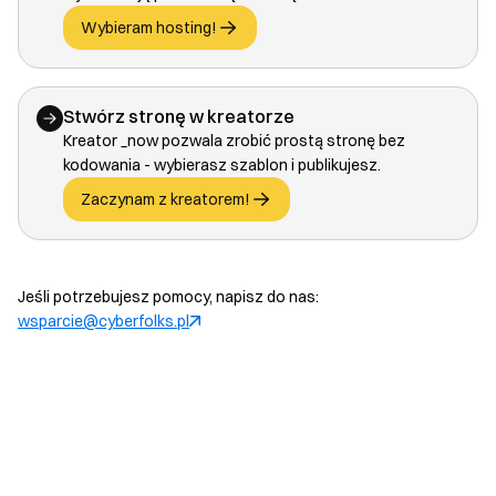
Wybieram hosting!
Stwórz stronę w kreatorze
Kreator _now pozwala zrobić prostą stronę bez
kodowania - wybierasz szablon i publikujesz.
Zaczynam z kreatorem!
Jeśli potrzebujesz pomocy, napisz do nas:
wsparcie@cyberfolks.pl