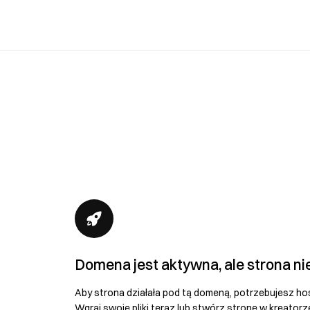
Domena jest aktywna, ale strona ni
Aby strona działała pod tą domeną, potrzebujesz ho
Wgraj swoje pliki teraz lub stwórz stronę w kreatorz