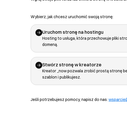
Wybierz, jak chcesz uruchomić swoją stronę:
Uruchom stronę na hostingu
Hosting to usługa, która przechowuje pliki str
domeną.
Stwórz stronę w kreatorze
Kreator _now pozwala zrobić prostą stronę b
szablon i publikujesz.
Jeśli potrzebujesz pomocy, napisz do nas:
wsparcie@