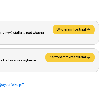
Wybieram hosting!
ony i wyświetla ją pod własną
Zaczynam z kreatorem!
ez kodowania - wybierasz
cyberfolks.pl