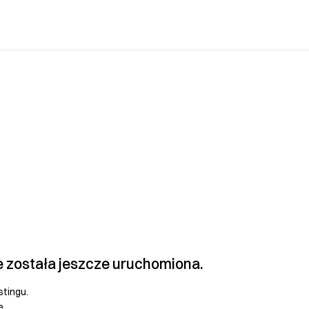
e została jeszcze uruchomiona.
stingu.
e.