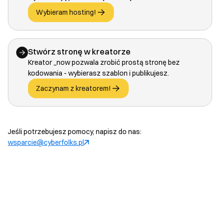
Wybieram hosting!
Stwórz stronę w kreatorze
Kreator _now pozwala zrobić prostą stronę bez
kodowania - wybierasz szablon i publikujesz.
Zaczynam z kreatorem!
Jeśli potrzebujesz pomocy, napisz do nas:
wsparcie@cyberfolks.pl