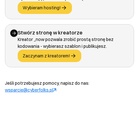
Wybieram hosting!
Stwórz stronę w kreatorze
Kreator _now pozwala zrobić prostą stronę bez
kodowania - wybierasz szablon i publikujesz.
Zaczynam z kreatorem!
Jeśli potrzebujesz pomocy, napisz do nas:
wsparcie@cyberfolks.pl