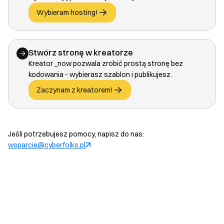
Wybieram hosting!
Stwórz stronę w kreatorze
Kreator _now pozwala zrobić prostą stronę bez
kodowania - wybierasz szablon i publikujesz.
Zaczynam z kreatorem!
Jeśli potrzebujesz pomocy, napisz do nas:
wsparcie@cyberfolks.pl