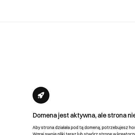
Domena jest aktywna, ale strona ni
Aby strona działała pod tą domeną, potrzebujesz ho
Wgraj swoje pliki teraz lub stwórz stronę w kreatorz