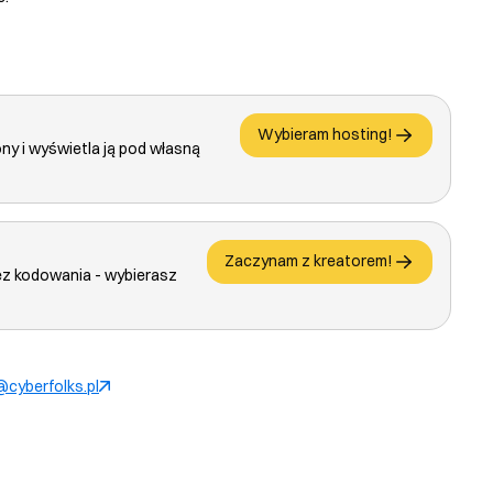
Wybieram hosting!
ony i wyświetla ją pod własną
Zaczynam z kreatorem!
ez kodowania - wybierasz
cyberfolks.pl