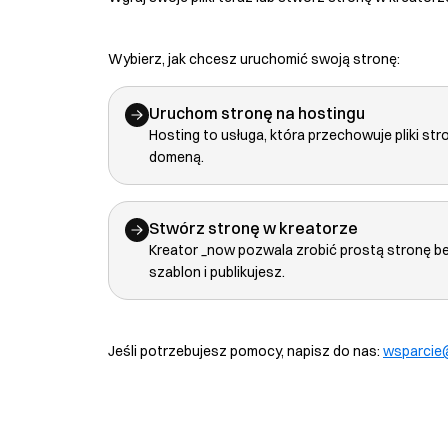
Wybierz, jak chcesz uruchomić swoją stronę:
Uruchom stronę na hostingu
Hosting to usługa, która przechowuje pliki str
domeną.
Stwórz stronę w kreatorze
Kreator _now pozwala zrobić prostą stronę b
szablon i publikujesz.
Jeśli potrzebujesz pomocy, napisz do nas:
wsparcie@