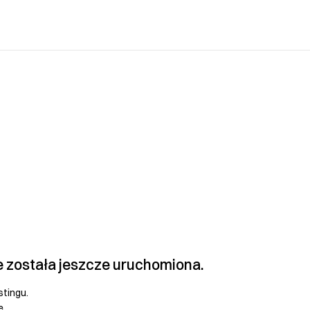
e została jeszcze uruchomiona.
stingu.
e.