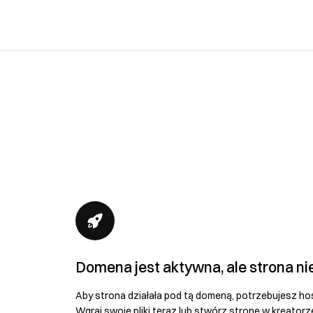
Domena jest aktywna, ale strona ni
Aby strona działała pod tą domeną, potrzebujesz ho
Wgraj swoje pliki teraz lub stwórz stronę w kreatorz