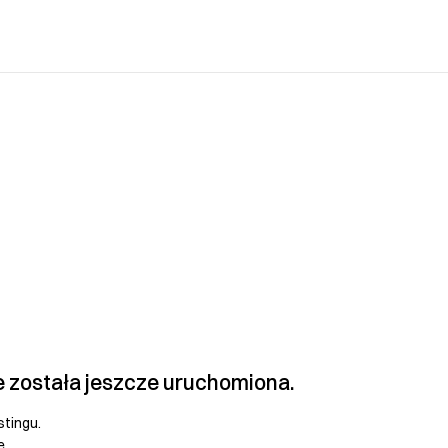
e została jeszcze uruchomiona.
stingu.
e.