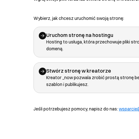
Wybierz, jak chcesz uruchomić swoją stronę:
Uruchom stronę na hostingu
Hosting to usługa, która przechowuje pliki str
domeną.
Stwórz stronę w kreatorze
Kreator _now pozwala zrobić prostą stronę b
szablon i publikujesz.
Jeśli potrzebujesz pomocy, napisz do nas:
wsparcie@