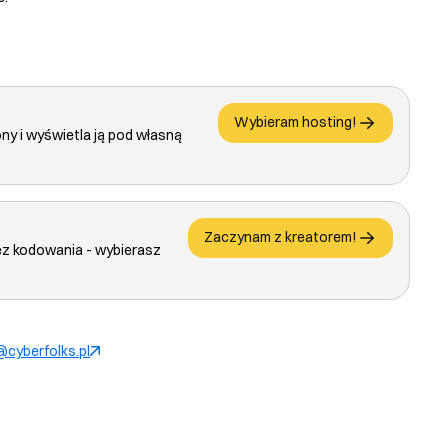
Wybieram hosting!
ony i wyświetla ją pod własną
Zaczynam z kreatorem!
ez kodowania - wybierasz
cyberfolks.pl