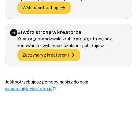
Wybieram hosting!
Stwórz stronę w kreatorze
Kreator _now pozwala zrobić prostą stronę bez
kodowania - wybierasz szablon i publikujesz.
Zaczynam z kreatorem!
Jeśli potrzebujesz pomocy, napisz do nas:
wsparcie@cyberfolks.pl