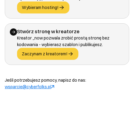
Wybieram hosting!
Stwórz stronę w kreatorze
Kreator _now pozwala zrobić prostą stronę bez
kodowania - wybierasz szablon i publikujesz.
Zaczynam z kreatorem!
Jeśli potrzebujesz pomocy, napisz do nas:
wsparcie@cyberfolks.pl