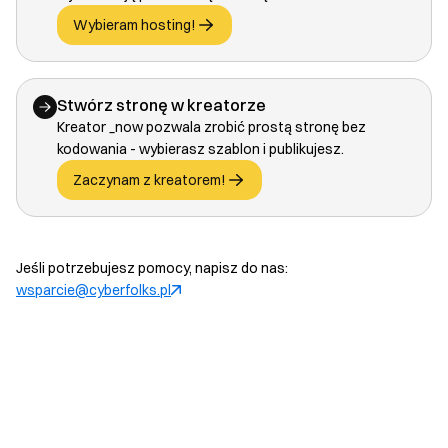
Wybieram hosting!
Stwórz stronę w kreatorze
Kreator _now pozwala zrobić prostą stronę bez
kodowania - wybierasz szablon i publikujesz.
Zaczynam z kreatorem!
Jeśli potrzebujesz pomocy, napisz do nas:
wsparcie@cyberfolks.pl