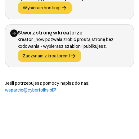
Wybieram hosting!
Stwórz stronę w kreatorze
Kreator _now pozwala zrobić prostą stronę bez
kodowania - wybierasz szablon i publikujesz.
Zaczynam z kreatorem!
Jeśli potrzebujesz pomocy, napisz do nas:
wsparcie@cyberfolks.pl