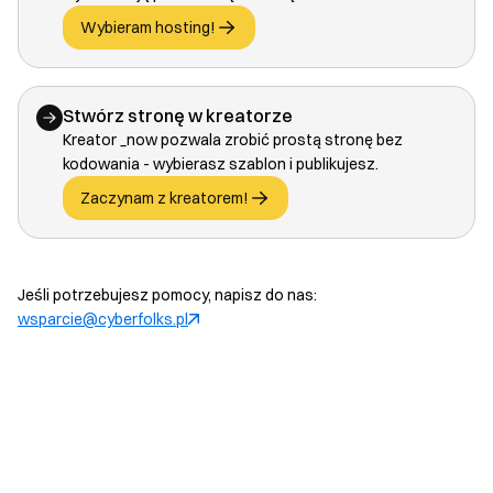
Wybieram hosting!
Stwórz stronę w kreatorze
Kreator _now pozwala zrobić prostą stronę bez
kodowania - wybierasz szablon i publikujesz.
Zaczynam z kreatorem!
Jeśli potrzebujesz pomocy, napisz do nas:
wsparcie@cyberfolks.pl