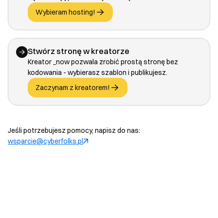
Wybieram hosting!
Stwórz stronę w kreatorze
Kreator _now pozwala zrobić prostą stronę bez
kodowania - wybierasz szablon i publikujesz.
Zaczynam z kreatorem!
Jeśli potrzebujesz pomocy, napisz do nas:
wsparcie@cyberfolks.pl