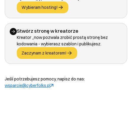
Wybieram hosting!
Stwórz stronę w kreatorze
Kreator _now pozwala zrobić prostą stronę bez
kodowania - wybierasz szablon i publikujesz.
Zaczynam z kreatorem!
Jeśli potrzebujesz pomocy, napisz do nas:
wsparcie@cyberfolks.pl