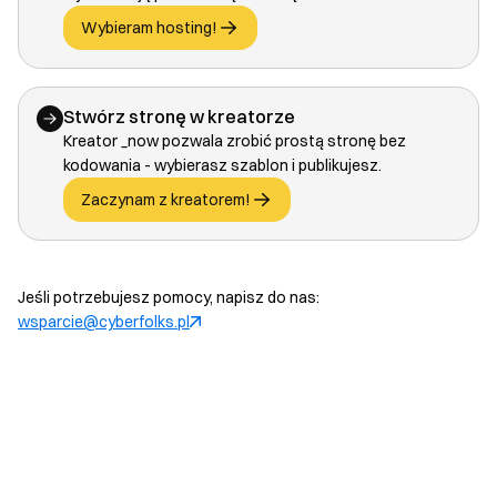
Wybieram hosting!
Stwórz stronę w kreatorze
Kreator _now pozwala zrobić prostą stronę bez
kodowania - wybierasz szablon i publikujesz.
Zaczynam z kreatorem!
Jeśli potrzebujesz pomocy, napisz do nas:
wsparcie@cyberfolks.pl